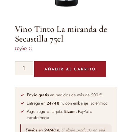
Vino Tinto La miranda de
Secastilla 75cl
10,60
€
Vino
AÑADIR AL CARRITO
Tinto
La
miranda
de
Envío gratis
en pedidos de más de 200 €
Secastilla
Entrega en
24/48 h
, con embalaje isotérmico
75cl
Pago seguro: tarjeta,
Bizum
, PayPal o
cantidad
transferencia
Envíos en 24/48 h.
Si algún producto no está