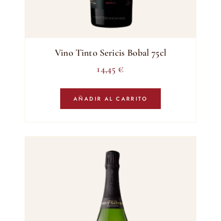
Vino Tinto Sericis Bobal 75cl
14,45
€
AÑADIR AL CARRITO