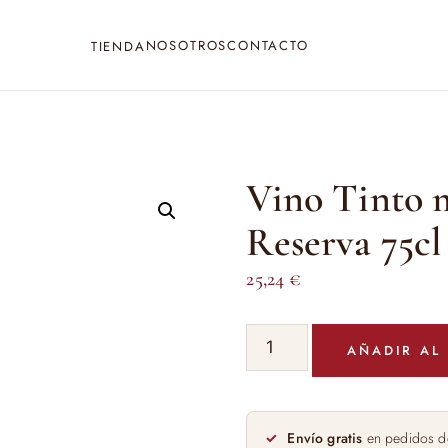
NOSOTROS
CONTACTO
TIENDA
Vino Tinto 
Reserva 75cl
25,24
€
Vino
AÑADIR AL
Tinto
marques
de
Vargas
Envío gratis
en pedidos d