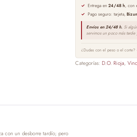
Reserva
Entrega en
24/48 h
, con 
75cl
Pago seguro: tarjeta,
Bizu
cantidad
Envíos en 24/48 h.
Si algú
servimos un poco más tarde
¿Dudas con el peso o el corte?
Categorías:
D.O. Rioja
,
Vino
 con un desborre tardío; pero