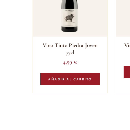
Vino Tinto Piedra Joven
Vi
75cl
4,99
€
AÑADIR AL CARRITO