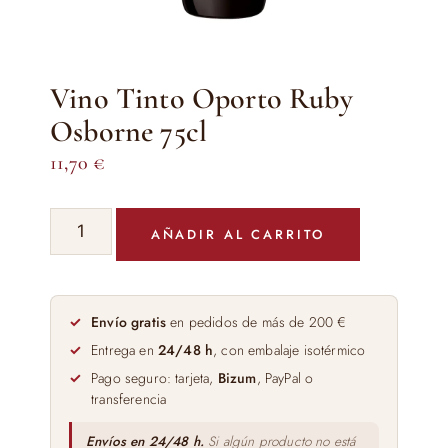
Vino Tinto Oporto Ruby
Osborne 75cl
11,70
€
Vino
AÑADIR AL CARRITO
Tinto
Oporto
Ruby
Osborne
Envío gratis
en pedidos de más de 200 €
75cl
Entrega en
24/48 h
, con embalaje isotérmico
cantidad
Pago seguro: tarjeta,
Bizum
, PayPal o
transferencia
Envíos en 24/48 h.
Si algún producto no está