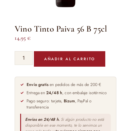
Vino Tinto Paiva 56 B 75cl
14,95
€
Vino
AÑADIR AL CARRITO
Tinto
Paiva
56
B
Envío gratis
en pedidos de más de 200 €
75cl
Entrega en
24/48 h
, con embalaje isotérmico
cantidad
Pago seguro: tarjeta,
Bizum
, PayPal o
transferencia
Envíos en 24/48 h.
Si algún producto no está
disponible en ese momento, te lo servimos un