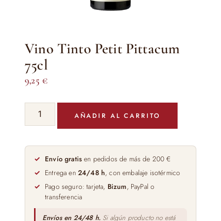
Vino Tinto Petit Pittacum
75cl
9,25
€
Vino
AÑADIR AL CARRITO
Tinto
Petit
Pittacum
75cl
Envío gratis
en pedidos de más de 200 €
cantidad
Entrega en
24/48 h
, con embalaje isotérmico
Pago seguro: tarjeta,
Bizum
, PayPal o
transferencia
Envíos en 24/48 h.
Si algún producto no está