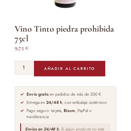
Vino Tinto piedra prohibida
75cl
9,75
€
Vino
AÑADIR AL CARRITO
Tinto
piedra
prohibida
75cl
Envío gratis
en pedidos de más de 200 €
cantidad
Entrega en
24/48 h
, con embalaje isotérmico
Pago seguro: tarjeta,
Bizum
, PayPal o
transferencia
Envíos en 24/48 h.
Si algún producto no está