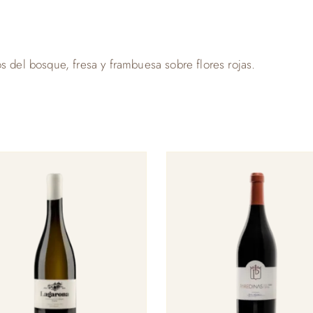
s del bosque, fresa y frambuesa sobre flores rojas.