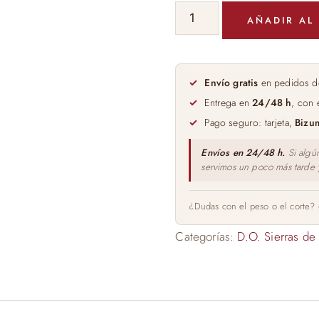
Vino
AÑADIR AL
Tinto
Rondon
la
Leyenda
Envío gratis
en pedidos d
75cl
Entrega en
24/48 h
, con 
cantidad
Pago seguro: tarjeta,
Bizu
Envíos en 24/48 h.
Si algú
servimos un poco más tarde
¿Dudas con el peso o el corte?
Categorías:
D.O. Sierras de