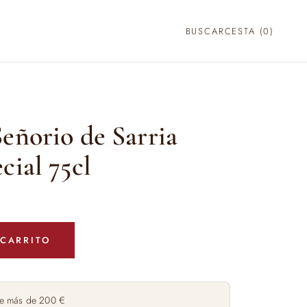
BUSCAR
CESTA (
0
)
eñorio de Sarria
cial 75cl
 CARRITO
e más de 200 €