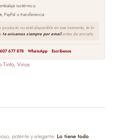
embalaje isotérmico
m
, PayPal o transferencia
n producto no está disponible en ese momento, te lo
 y
te avisamos siempre por email
antes de enviarlo.
607 677 878
·
WhatsApp
·
Escríbenos
o Tinto
,
Vinos
ioso, potente y elegante.
Lo tiene todo
.