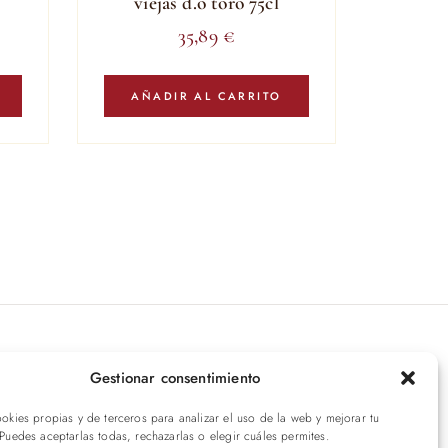
viejas d.o toro 75cl
35,89
€
AÑADIR AL CARRITO
íbete a nuestras novedades
Gestionar consentimiento
ookies propias y de terceros para analizar el uso de la web y mejorar tu
ENVIAR
 Puedes aceptarlas todas, rechazarlas o elegir cuáles permites.