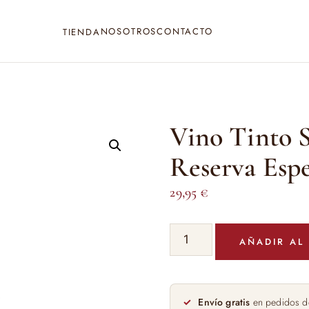
NOSOTROS
CONTACTO
TIENDA
Vino Tinto S
Reserva Espe
29,95
€
Vino
AÑADIR AL
Tinto
Señorio
de
Sarria
Envío gratis
en pedidos d