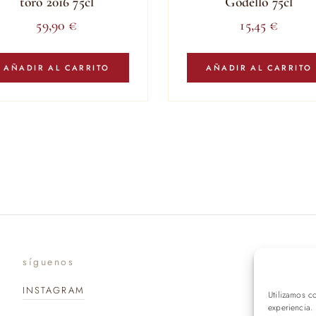
toro 2016 75cl
Godello 75cl
59,90
€
15,45
€
AÑADIR AL CARRITO
AÑADIR AL CARRITO
síguenos
suscr
INSTAGRAM
Utilizamos c
experiencia.