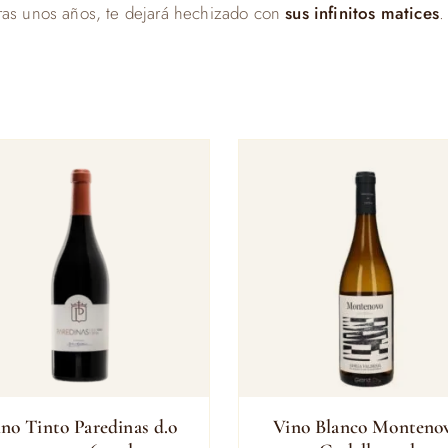
eras unos años, te dejará hechizado con
sus infinitos matices
.
no Tinto Paredinas d.o
Vino Blanco Monteno