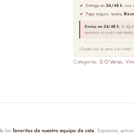
Reserva
Entrega en
24/48 h
, con 
Especial
Pago seguro: tarjeta,
Bizu
75cl
cantidad
Envíos en 24/48 h.
Si algú
servimos un poco más tarde
¿Dudas con el peso o el corte?
Categorías:
D.O Varias
,
Vin
de los
favoritos de nuestro equipo de cata
. Expresivo, armon