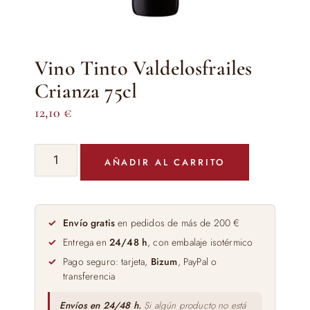
Vino Tinto Valdelosfrailes
Crianza 75cl
12,10
€
Vino
AÑADIR AL CARRITO
Tinto
Valdelosfrailes
Crianza
75cl
Envío gratis
en pedidos de más de 200 €
cantidad
Entrega en
24/48 h
, con embalaje isotérmico
Pago seguro: tarjeta,
Bizum
, PayPal o
transferencia
Envíos en 24/48 h.
Si algún producto no está