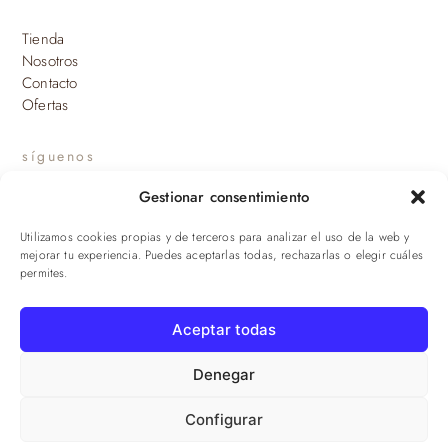
Tienda
Nosotros
Contacto
Ofertas
síguenos
Gestionar consentimiento
INSTAGRAM
Utilizamos cookies propias y de terceros para analizar el uso de la web y
suscríbete a nuestras novedades
mejorar tu experiencia. Puedes aceptarlas todas, rechazarlas o elegir cuáles
permites.
ENVIAR
Aceptar todas
© 2026 Viandas de la Sierra · Damaroca Ibéricos S.L. · B-90471293 ·
Sevilla
Denegar
Configurar
Aviso legal
·
Privacidad
·
Cookies
·
Términos
·
Envíos