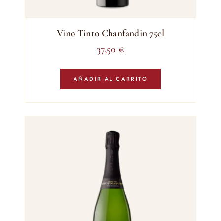
Vino Tinto Chanfandin 75cl
37,50
€
AÑADIR AL CARRITO