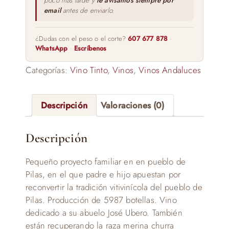
poco más tarde y
te avisamos siempre por
email
antes de enviarlo.
¿Dudas con el peso o el corte?
607 677 878
·
WhatsApp
·
Escríbenos
Categorías:
Vino Tinto
,
Vinos
,
Vinos Andaluces
Descripción
Valoraciones (0)
Descripción
Pequeño proyecto familiar en en pueblo de
Pilas, en el que padre e hijo apuestan por
reconvertir la tradición vitivinícola del pueblo de
Pilas. Producción de 5987 botellas. Vino
dedicado a su abuelo José Ubero. También
están recuperando la raza merina churra