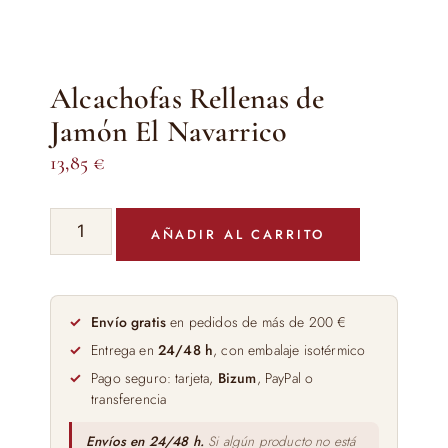
Alcachofas Rellenas de
Jamón El Navarrico
13,85
€
Alcachofas
AÑADIR AL CARRITO
Rellenas
de
Jamón
El
Envío gratis
en pedidos de más de 200 €
Navarrico
Entrega en
24/48 h
, con embalaje isotérmico
cantidad
Pago seguro: tarjeta,
Bizum
, PayPal o
transferencia
Envíos en 24/48 h.
Si algún producto no está