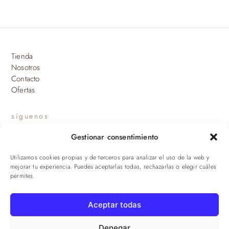
Tienda
Nosotros
Contacto
Ofertas
síguenos
Gestionar consentimiento
INSTAGRAM
Utilizamos cookies propias y de terceros para analizar el uso de la web y
suscríbete a nuestras novedades
mejorar tu experiencia. Puedes aceptarlas todas, rechazarlas o elegir cuáles
permites.
ENVIAR
Aceptar todas
© 2026 Viandas de la Sierra · Damaroca Ibéricos S.L. · B-90471293 ·
Sevilla
Denegar