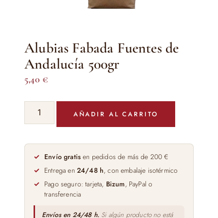
Alubias Fabada Fuentes de
Andalucía 500gr
5,40
€
Alubias
AÑADIR AL CARRITO
Fabada
Fuentes
de
Andalucía
Envío gratis
en pedidos de más de 200 €
500gr
Entrega en
24/48 h
, con embalaje isotérmico
cantidad
Pago seguro: tarjeta,
Bizum
, PayPal o
transferencia
Envíos en 24/48 h.
Si algún producto no está