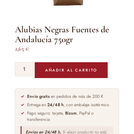
Alubias Negras Fuentes de
Andalucía 750gr
2,65
€
Alubias
AÑADIR AL CARRITO
Negras
Fuentes
de
Andalucía
Envío gratis
en pedidos de más de 200 €
750gr
Entrega en
24/48 h
, con embalaje isotérmico
cantidad
Pago seguro: tarjeta,
Bizum
, PayPal o
transferencia
Envíos en 24/48 h.
Si algún producto no está