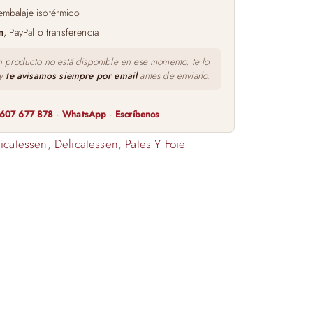
embalaje isotérmico
m
, PayPal o transferencia
n producto no está disponible en ese momento, te lo
 y
te avisamos siempre por email
antes de enviarlo.
607 677 878
·
WhatsApp
·
Escríbenos
icatessen
,
Delicatessen
,
Pates Y Foie