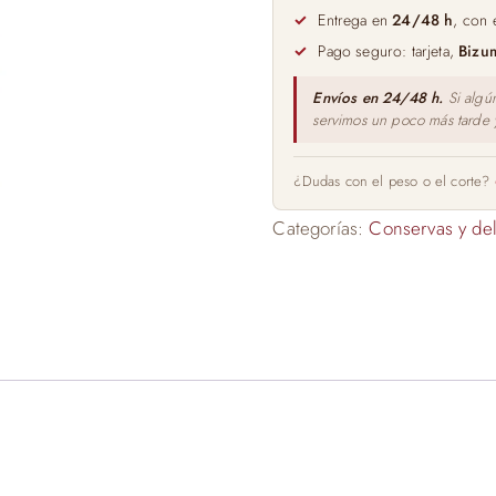
Pato
Entrega en
24/48 h
, con 
30%
Pago seguro: tarjeta,
Bizu
trozos
ERROTAZAR
Envíos en 24/48 h.
Si algú
servimos un poco más tarde
tubo
1kg
cantidad
¿Dudas con el peso o el corte?
Categorías:
Conservas y del