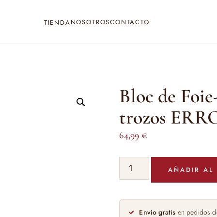
NOSOTROS
CONTACTO
TIENDA
Bloc de Foie
trozos ERR
64,99
€
Bloc
AÑADIR AL
de
Foie-
Gras
de
Envío gratis
en pedidos d