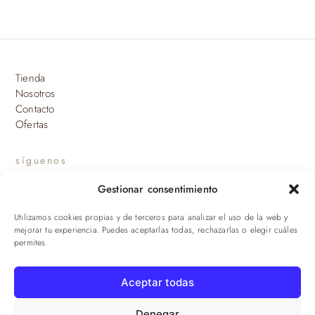
Tienda
Nosotros
Contacto
Ofertas
síguenos
Gestionar consentimiento
INSTAGRAM
Utilizamos cookies propias y de terceros para analizar el uso de la web y
suscríbete a nuestras novedades
mejorar tu experiencia. Puedes aceptarlas todas, rechazarlas o elegir cuáles
permites.
ENVIAR
Aceptar todas
© 2026 Viandas de la Sierra · Damaroca Ibéricos S.L. · B-90471293 ·
Sevilla
Denegar