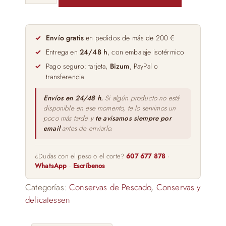
Norte
en
Aceite
Envío gratis
en pedidos de más de 200 €
de
Entrega en
24/48 h
, con embalaje isotérmico
Oliva
Pago seguro: tarjeta,
Bizum
, PayPal o
Cambados
transferencia
120ml
cantidad
Envíos en 24/48 h.
Si algún producto no está
disponible en ese momento, te lo servimos un
poco más tarde y
te avisamos siempre por
email
antes de enviarlo.
¿Dudas con el peso o el corte?
607 677 878
·
WhatsApp
·
Escríbenos
Categorías:
Conservas de Pescado
,
Conservas y
delicatessen