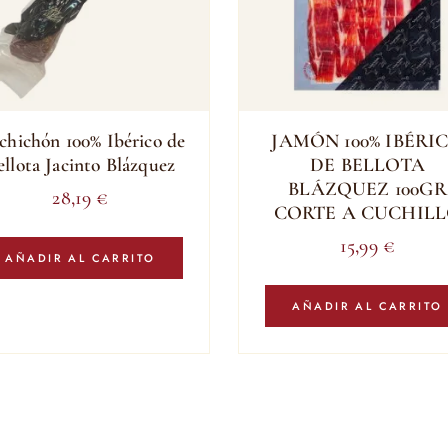
chichón 100% Ibérico de
JAMÓN 100% IBÉRI
ellota Jacinto Blázquez
DE BELLOTA
BLÁZQUEZ 100GR
28,19
€
CORTE A CUCHIL
15,99
€
AÑADIR AL CARRITO
AÑADIR AL CARRITO