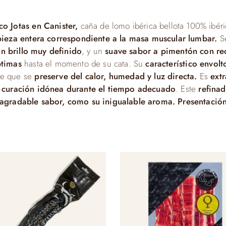
o Jotas en Canister,
caña de lomo ibérica bellota 100% ibér
pieza entera correspondiente a la masa muscular lumbar.
Se
on brillo muy definido
, y un
suave sabor a pimentón con r
ptimas
hasta el momento de su cata. Su
característico envolt
re que se
preserve del calor, humedad y luz directa.
Es
ext
curación idónea durante el tiempo adecuado
. Este
refina
agradable sabor, como su inigualable aroma. Presentación