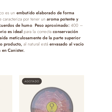
ico es un
embutido elaborado de forma
 caracteriza por tener un
aroma potente y
ecuerdos de humo
.
Peso aproximado:
400 –
orio es ideal
para la correcta
conservación
raída meticulosamente de la parte superior
do producto,
al natural está
envasado al vacío
 en Canister.
AGOTADO