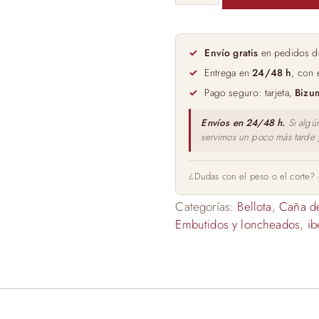
LOMO
100%
IBERICA
Envío gratis
en pedidos d
DE
Entrega en
24/48 h
, con 
BELLOTA
Pago seguro: tarjeta,
Bizu
CINCO
JOTAS
Envíos en 24/48 h.
Si algú
servimos un poco más tarde
EN
CANISTER
cantidad
¿Dudas con el peso o el corte?
Categorías:
Bellota
,
Caña d
Embutidos y loncheados
,
ib