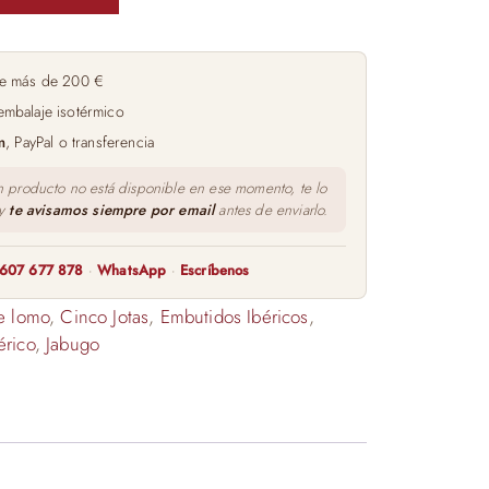
e más de 200 €
embalaje isotérmico
m
, PayPal o transferencia
n producto no está disponible en ese momento, te lo
 y
te avisamos siempre por email
antes de enviarlo.
607 677 878
·
WhatsApp
·
Escríbenos
e lomo
,
Cinco Jotas
,
Embutidos Ibéricos
,
érico
,
Jabugo