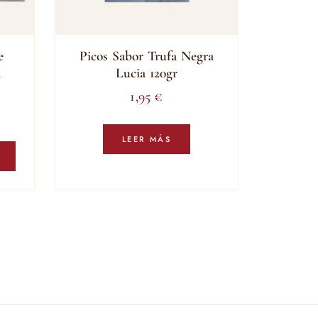
e
Picos Sabor Trufa Negra
a
Lucia 120gr
1,95
€
LEER MÁS