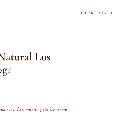
BUSCAR
CESTA (
0
)
Natural Los
0gr
escado
,
Conservas y delicatessen