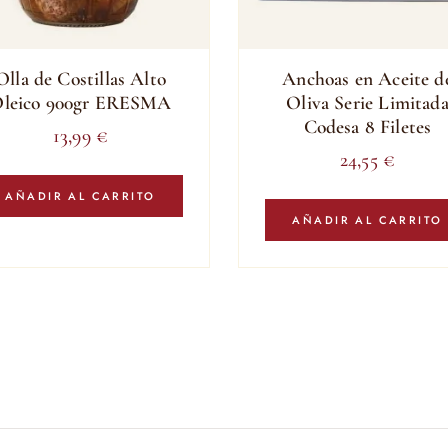
Olla de Costillas Alto
Anchoas en Aceite d
leico 900gr ERESMA
Oliva Serie Limitad
Codesa 8 Filetes
13,99
€
24,55
€
AÑADIR AL CARRITO
AÑADIR AL CARRITO