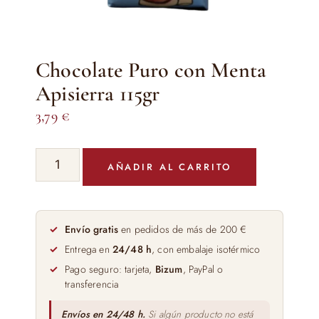
Chocolate Puro con Menta
Apisierra 115gr
3,79
€
Chocolate
AÑADIR AL CARRITO
Puro
con
Menta
Apisierra
Envío gratis
en pedidos de más de 200 €
115gr
Entrega en
24/48 h
, con embalaje isotérmico
cantidad
Pago seguro: tarjeta,
Bizum
, PayPal o
transferencia
Envíos en 24/48 h.
Si algún producto no está