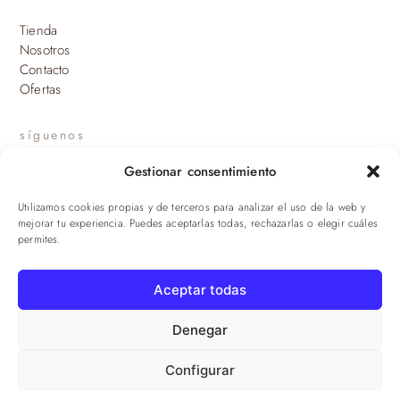
Tienda
Nosotros
Contacto
Ofertas
síguenos
Gestionar consentimiento
INSTAGRAM
Utilizamos cookies propias y de terceros para analizar el uso de la web y
suscríbete a nuestras novedades
mejorar tu experiencia. Puedes aceptarlas todas, rechazarlas o elegir cuáles
permites.
ENVIAR
Aceptar todas
© 2026 Viandas de la Sierra · Damaroca Ibéricos S.L. · B-90471293 ·
Sevilla
Denegar
Configurar
Aviso legal
·
Privacidad
·
Cookies
·
Términos
·
Envíos