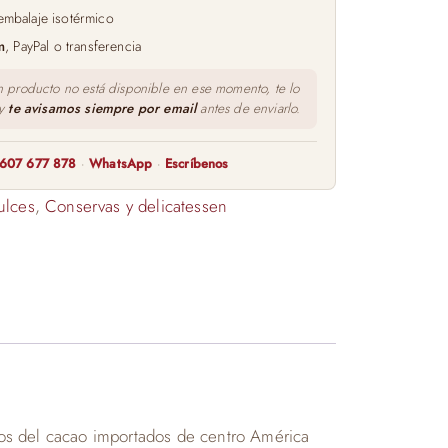
embalaje isotérmico
m
, PayPal o transferencia
n producto no está disponible en ese momento, te lo
 y
te avisamos siempre por email
antes de enviarlo.
607 677 878
·
WhatsApp
·
Escríbenos
ulces
,
Conservas y delicatessen
ados del cacao importados de centro América