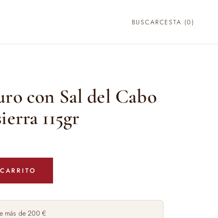
BUSCAR
CESTA (
0
)
uro con Sal del Cabo
ierra 115gr
 CARRITO
e más de 200 €