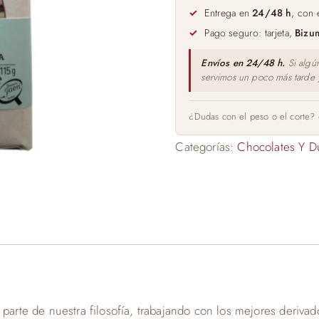
Cabo
Entrega en
24/48 h
, con 
de
Pago seguro: tarjeta,
Bizu
Gata
Apisierra
Envíos en 24/48 h.
Si algú
servimos un poco más tarde
115gr
cantidad
¿Dudas con el peso o el corte?
Categorías:
Chocolates Y D
 parte de nuestra filosofía, trabajando con los mejores deriv