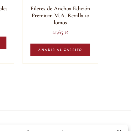
bles
Filetes de Anchoa Edición
Premium M.A. Revilla 10
lomos
21,65
€
AÑADIR AL CARRITO
íbete a nuestras novedades