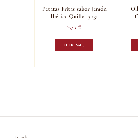
Patatas Fritas sabor Jamón
Oll
Ibérico Quillo 130gr
O
2,75
€
LEER MÁS
Tienda