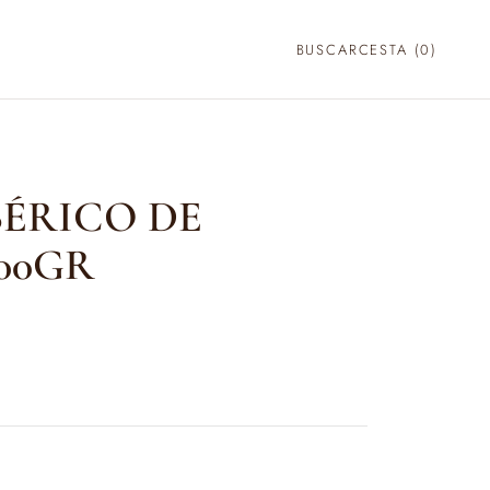
BUSCAR
CESTA (
0
)
BÉRICO DE
00GR