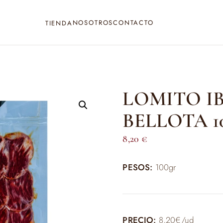
NOSOTROS
CONTACTO
TIENDA
LOMITO I
BELLOTA 1
8,20
€
PESOS:
100gr
PRECIO:
8,20€/ud