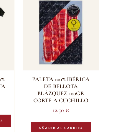
0%
PALETA 100% IBÉRICA
TA
DE BELLOTA
BLÁZQUEZ 100GR
CORTE A CUCHILLO
ango
12,50
€
e
Este
ecios:
producto
ES
tiene
AÑADIR AL CARRITO
esde