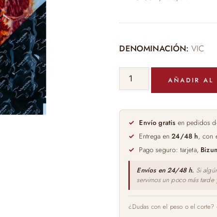
DENOMINACIÓN:
VIC
LOMITO
AÑADIR AL
IBÉRICO
DE
BELLOTA
100GR
Envío gratis
en pedidos d
cantidad
Entrega en
24/48 h
, con 
Pago seguro: tarjeta,
Bizu
Envíos en 24/48 h.
Si algú
servimos un poco más tarde
¿Dudas con el peso o el corte?