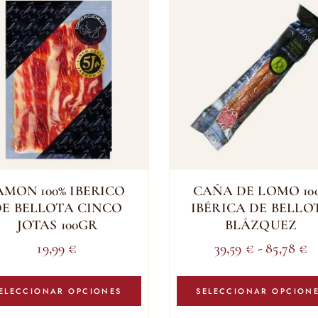
AMON 100% IBERICO
CAÑA DE LOMO 10
DE BELLOTA CINCO
IBÉRICA DE BELLO
JOTAS 100GR
BLÁZQUEZ
R
19,99
€
39,59
€
-
85,78
€
d
Este
pr
producto
ELECCIONAR OPCIONES
SELECCIONAR OPCION
tiene
d