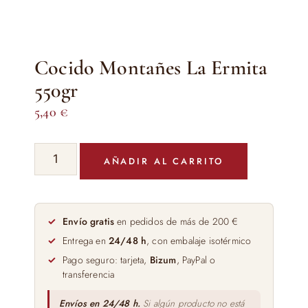
Cocido Montañes La Ermita
550gr
5,40
€
Cocido
AÑADIR AL CARRITO
Montañes
La
Ermita
550gr
Envío gratis
en pedidos de más de 200 €
cantidad
Entrega en
24/48 h
, con embalaje isotérmico
Pago seguro: tarjeta,
Bizum
, PayPal o
transferencia
Envíos en 24/48 h.
Si algún producto no está