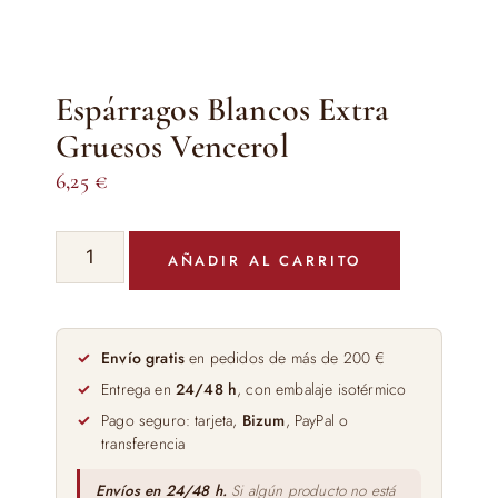
Espárragos Blancos Extra
Gruesos Vencerol
6,25
€
Espárragos
AÑADIR AL CARRITO
Blancos
Extra
Gruesos
Vencerol
Envío gratis
en pedidos de más de 200 €
cantidad
Entrega en
24/48 h
, con embalaje isotérmico
Pago seguro: tarjeta,
Bizum
, PayPal o
transferencia
Envíos en 24/48 h.
Si algún producto no está