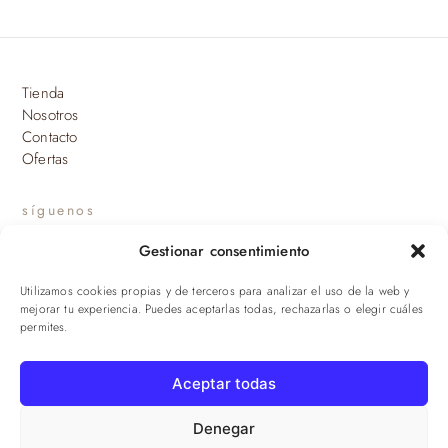
Tienda
Nosotros
Contacto
Ofertas
síguenos
Gestionar consentimiento
INSTAGRAM
Utilizamos cookies propias y de terceros para analizar el uso de la web y
suscríbete a nuestras novedades
mejorar tu experiencia. Puedes aceptarlas todas, rechazarlas o elegir cuáles
permites.
ENVIAR
Aceptar todas
© 2026 Viandas de la Sierra · Damaroca Ibéricos S.L. · B-90471293 ·
Sevilla
Denegar