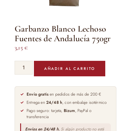
Garbanzo Blanco Lechoso
Fuentes de Andalucía 750gr
3,15
€
Garbanzo
AÑADIR AL CARRITO
Blanco
Lechoso
Fuentes
de
Envío gratis
en pedidos de más de 200 €
Andalucía
Entrega en
24/48 h
, con embalaje isotérmico
750gr
Pago seguro: tarjeta,
Bizum
, PayPal o
cantidad
transferencia
Envíos en 24/48 h.
Si algún producto no está