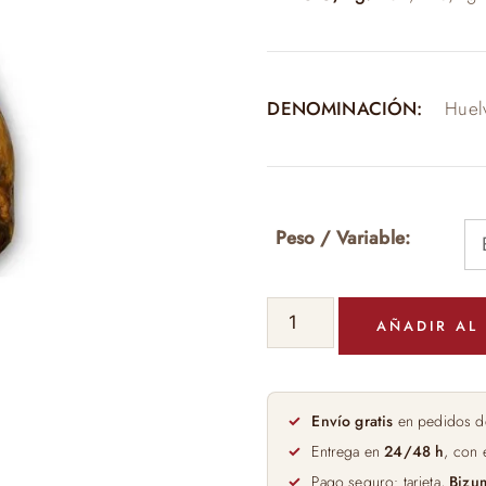
509,90
DENOMINACIÓN:
Huel
Peso / Variable:
Jamón
AÑADIR AL
100%
Ibérico
de
Bellota
Envío gratis
en pedidos d
Lazo
Entrega en
24/48 h
, con 
cantidad
Pago seguro: tarjeta,
Bizu