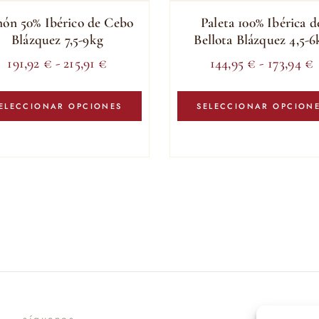
ón 50% Ibérico de Cebo
Paleta 100% Ibérica d
Blázquez 7,5-9kg
Bellota Blázquez 4,5-6
Rango
191,92
€
-
215,91
€
144,95
€
-
173,94
€
de
Este
precios:
p
producto
ELECCIONAR OPCIONES
SELECCIONAR OPCION
tiene
desde
d
múltiples
191,92 €
1
variantes.
hasta
h
Las
215,91 €
1
opciones
se
pueden
elegir
en
la
página
síguenos
suscr