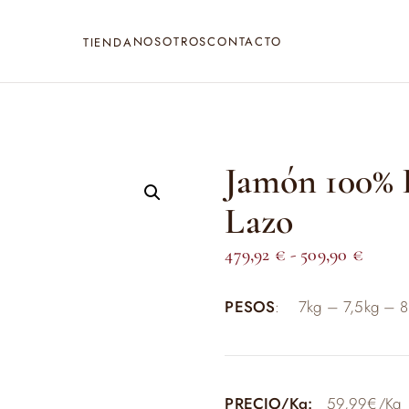
NOSOTROS
CONTACTO
TIENDA
Jamón 100% I
Lazo
Rang
479,92
€
-
509,90
€
de
PESOS
: 7kg – 7,5kg – 8
precio
desde
479,92
hasta
PRECIO/Kg:
59,99€/Kg