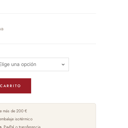
 €
va
 CARRITO
e más de 200 €
embalaje isotérmico
m
, PayPal o transferencia