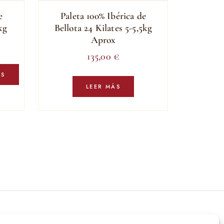
e
Paleta 100% Ibérica de
kg
Bellota 24 Kilates 5-5,5kg
Aprox
Rango
135,00
€
de
Este
recios:
producto
ES
tiene
LEER MÁS
esde
múltiples
44,95 €
variantes.
asta
Las
73,94 €
opciones
se
pueden
elegir
en
la
página
íbete a nuestras novedades