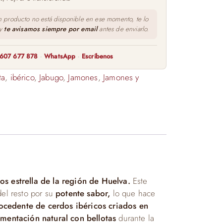
n producto no está disponible en ese momento, te lo
 y
te avisamos siempre por email
antes de enviarlo.
607 677 878
·
WhatsApp
·
Escríbenos
ta
,
ibérico
,
Jabugo
,
Jamones
,
Jamones y
s estrella de la región de Huelva.
Este
del resto por su
potente sabor,
lo que hace
ocedente de cerdos ibéricos criados en
imentación natural con bellotas
durante la