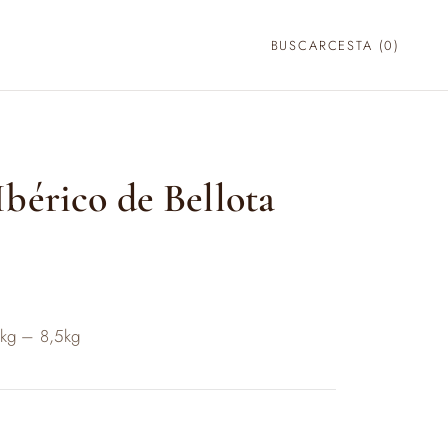
BUSCAR
CESTA (
0
)
bérico de Bellota
o
kg – 8,5kg
s:
 €