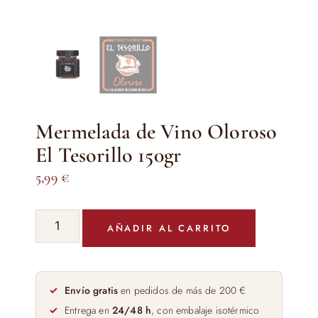
Mermelada de Vino Oloroso
El Tesorillo 150gr
5,99
€
Mermelada
AÑADIR AL CARRITO
de
Vino
Oloroso
El
Envío gratis
en pedidos de más de 200 €
Tesorillo
Entrega en
24/48 h
, con embalaje isotérmico