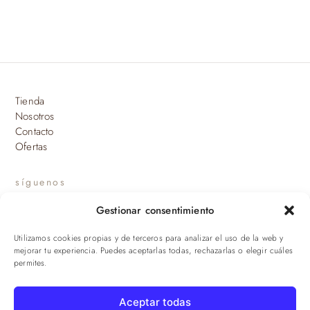
Tienda
Nosotros
Contacto
Ofertas
síguenos
Gestionar consentimiento
INSTAGRAM
Utilizamos cookies propias y de terceros para analizar el uso de la web y
suscríbete a nuestras novedades
mejorar tu experiencia. Puedes aceptarlas todas, rechazarlas o elegir cuáles
permites.
ENVIAR
Aceptar todas