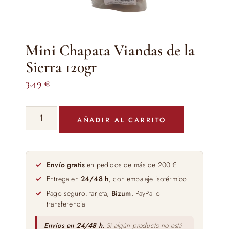
Mini Chapata Viandas de la
Sierra 120gr
3,49
€
Mini
AÑADIR AL CARRITO
Chapata
Viandas
de
la
Envío gratis
en pedidos de más de 200 €
Sierra
Entrega en
24/48 h
, con embalaje isotérmico
120gr
Pago seguro: tarjeta,
Bizum
, PayPal o
cantidad
transferencia
Envíos en 24/48 h.
Si algún producto no está