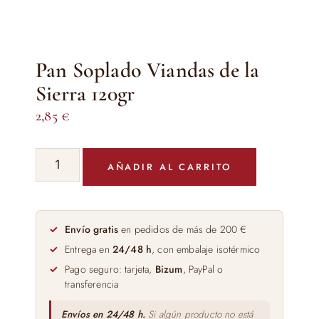
Pan Soplado Viandas de la
Sierra 120gr
2,85
€
Pan
AÑADIR AL CARRITO
Soplado
Viandas
de
la
Envío gratis
en pedidos de más de 200 €
Sierra
Entrega en
24/48 h
, con embalaje isotérmico
120gr
Pago seguro: tarjeta,
Bizum
, PayPal o
cantidad
transferencia
Envíos en 24/48 h.
Si algún producto no está