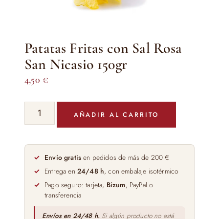
Patatas Fritas con Sal Rosa
San Nicasio 150gr
4,50
€
Patatas
AÑADIR AL CARRITO
Fritas
con
Sal
Rosa
Envío gratis
en pedidos de más de 200 €
San
Entrega en
24/48 h
, con embalaje isotérmico
Nicasio
Pago seguro: tarjeta,
Bizum
, PayPal o
150gr
transferencia
cantidad
Envíos en 24/48 h.
Si algún producto no está