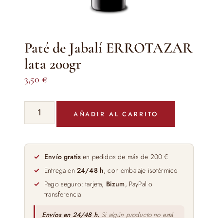
Paté de Jabalí ERROTAZAR
lata 200gr
3,50
€
Paté
AÑADIR AL CARRITO
de
Jabalí
ERROTAZAR
lata
Envío gratis
en pedidos de más de 200 €
200gr
Entrega en
24/48 h
, con embalaje isotérmico
cantidad
Pago seguro: tarjeta,
Bizum
, PayPal o
transferencia
Envíos en 24/48 h.
Si algún producto no está