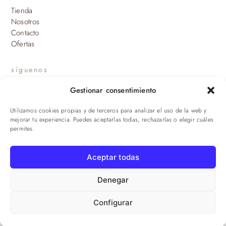
Tienda
Nosotros
Contacto
Ofertas
síguenos
Gestionar consentimiento
INSTAGRAM
Utilizamos cookies propias y de terceros para analizar el uso de la web y
suscríbete a nuestras novedades
mejorar tu experiencia. Puedes aceptarlas todas, rechazarlas o elegir cuáles
permites.
ENVIAR
Aceptar todas
© 2026 Viandas de la Sierra · Damaroca Ibéricos S.L. · B-90471293 ·
Sevilla
Denegar
Configurar
Aviso legal
·
Privacidad
·
Cookies
·
Términos
·
Envíos