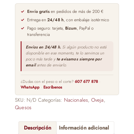
CAPRICHO
DE
Envío gratis
en pedidos de más de 200 €
LA
Entrega en
24/48 h
, con embalaje isotérmico
PASTORA
Pago seguro: tarjeta,
Bizum
, PayPal o
cantidad
transferencia
Envíos en 24/48 h.
Si algún producto no está
disponible en ese momento, te lo servimos un
poco más tarde y
te avisamos siempre por
email
antes de enviarlo.
¿Dudas con el peso o el corte?
607 677 878
·
WhatsApp
·
Escríbenos
SKU:
N/D
Categorías:
Nacionales
,
Oveja
,
Quesos
Descripción
Información adicional