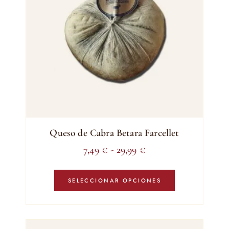
Queso de Cabra Betara Farcellet
Rango
7,49
€
-
29,99
€
de
Este
precios:
producto
SELECCIONAR OPCIONES
tiene
desde
múltiples
7,49 €
variantes.
hasta