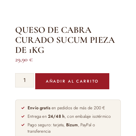
QUESO DE CABRA
CURADO SUCUM PIEZA
DE 1KG
29,90
€
QUESO
AÑADIR AL CARRITO
DE
CABRA
CURADO
SUCUM
Envío gratis
en pedidos de más de 200 €
PIEZA
Entrega en
24/48 h
, con embalaje isotérmico
DE
Pago seguro: tarjeta,
Bizum
, PayPal o
1KG
transferencia