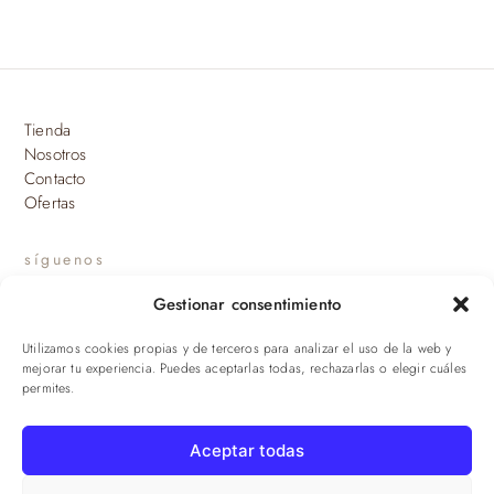
se
pueden
elegir
en
Tienda
la
Nosotros
página
Contacto
de
Ofertas
producto
síguenos
Gestionar consentimiento
INSTAGRAM
Utilizamos cookies propias y de terceros para analizar el uso de la web y
suscríbete a nuestras novedades
mejorar tu experiencia. Puedes aceptarlas todas, rechazarlas o elegir cuáles
permites.
ENVIAR
Aceptar todas
© 2026 Viandas de la Sierra · Damaroca Ibéricos S.L. · B-90471293 ·