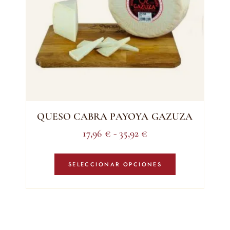
la
página
de
producto
QUESO CABRA PAYOYA GAZUZA
Rango
17,96
€
-
35,92
€
de
Este
precios:
producto
SELECCIONAR OPCIONES
tiene
desde
múltiples
17,96 €
variantes.
hasta
Las
35,92 €
opciones