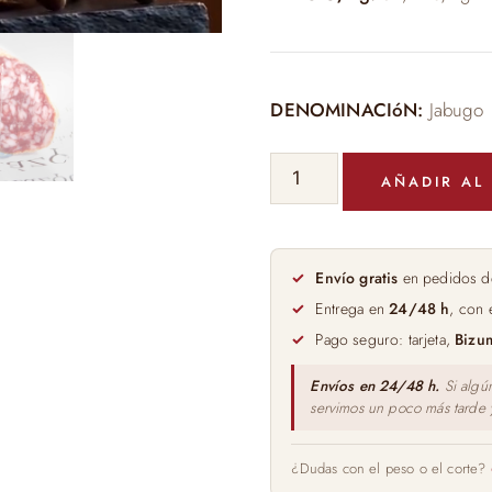
DENOMINACIóN:
Jabugo
SALCHICHON
AÑADIR AL
IBERICO
DE
BELLOTA
BLAZQUEZ
Envío gratis
en pedidos d
cantidad
Entrega en
24/48 h
, con 
Pago seguro: tarjeta,
Bizu
Envíos en 24/48 h.
Si algú
servimos un poco más tarde
¿Dudas con el peso o el corte?