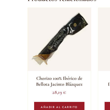
Chorizo 100% Ibérico de
Bellota Jacinto Blázquez
I
28,19
€
AÑADIR AL CARRITO