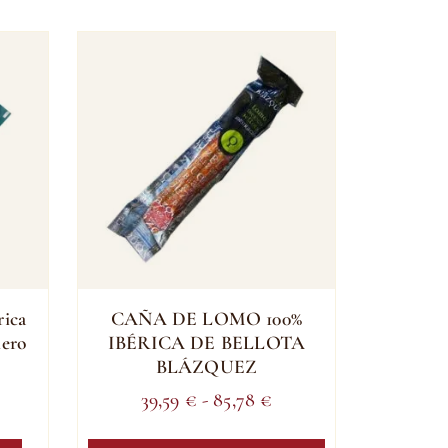
rica
CAÑA DE LOMO 100%
mero
IBÉRICA DE BELLOTA
BLÁZQUEZ
Rango
39,59
€
-
85,78
€
de
Este