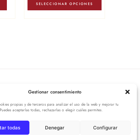
precios:
producto
SELECCIONAR OPCIONES
tiene
desde
múltiples
39,59 €
variantes.
hasta
Las
85,78 €
opciones
se
pueden
elegir
en
la
página
íbete a nuestras novedades
Gestionar consentimiento
de
ookies propias y de terceros para analizar el uso de la web y mejorar tu
producto
ENVIAR
 Puedes aceptarlas todas, rechazarlas o elegir cuáles permites.
tar todas
Denegar
Configurar
Aviso legal
·
Privacidad
·
Cookies
·
Términos
·
Envíos