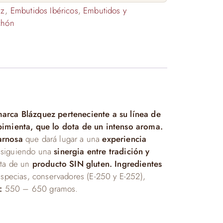
ez
,
Embutidos Ibéricos
,
Embutidos y
chón
marca Blázquez perteneciente a su línea de
pimienta, que lo dota de un intenso aroma.
arnosa
que dará lugar a una
experiencia
nsiguiendo una
sinergia entre tradición y
trta de un
producto SIN gluten. Ingredientes
 especias, conservadores (E-250 y E-252),
:
550 – 650 gramos.