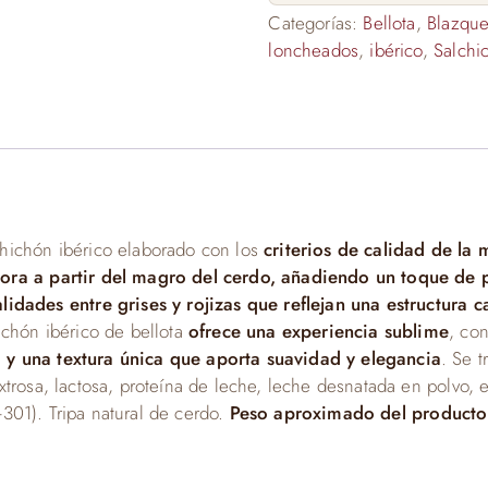
Categorías:
Bellota
,
Blazqu
loncheados
,
ibérico
,
Salchi
chichón ibérico elaborado con los
criterios de calidad de la 
ora a partir del magro del cerdo, añadiendo un toque de 
idades entre grises y rojizas que reflejan una estructura c
hichón ibérico de bellota
ofrece una experiencia sublime
, co
 y una textura única que aporta suavidad y elegancia
. Se 
extrosa, lactosa, proteína de leche, leche desnatada en polvo,
E-301). Tripa natural de cerdo.
Peso aproximado del producto