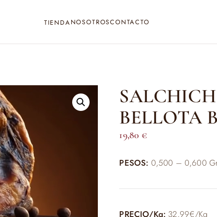
NOSOTROS
CONTACTO
TIENDA
SALCHICH
BELLOTA 
19,80
€
PESOS:
0,500 – 0,600 G
PRECIO/Kg:
32,99€/Kg