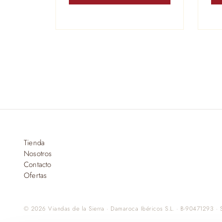
Tienda
Nosotros
Contacto
Ofertas
© 2026 Viandas de la Sierra · Damaroca Ibéricos S.L. · B-90471293 · S