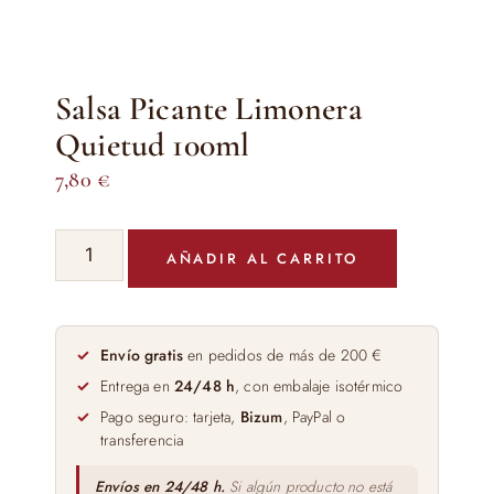
Salsa Picante Limonera
Quietud 100ml
7,80
€
Salsa
AÑADIR AL CARRITO
Picante
Limonera
Quietud
100ml
Envío gratis
en pedidos de más de 200 €
cantidad
Entrega en
24/48 h
, con embalaje isotérmico
Pago seguro: tarjeta,
Bizum
, PayPal o
transferencia
Envíos en 24/48 h.
Si algún producto no está