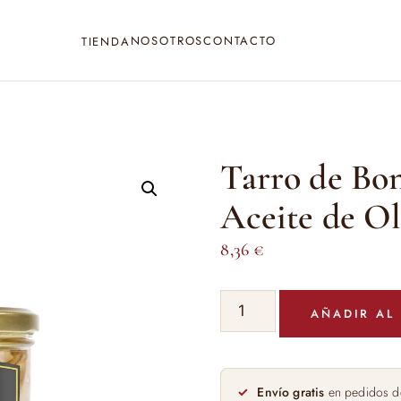
NOSOTROS
CONTACTO
TIENDA
Tarro de Bon
Aceite de Ol
8,36
€
Tarro
AÑADIR AL
de
Bonito
del
Norte
Envío gratis
en pedidos d