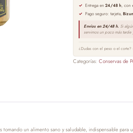
en
Entrega en
24/48 h
, con 
Aceite
Pago seguro: tarjeta,
Bizu
de
Oliva
Envíos en 24/48 h.
Si algú
servimos un poco más tarde
Zallo
220gr
cantidad
¿Dudas con el peso o el corte?
Categorías:
Conservas de P
tomando un alimento sano y saludable, indispensable para una