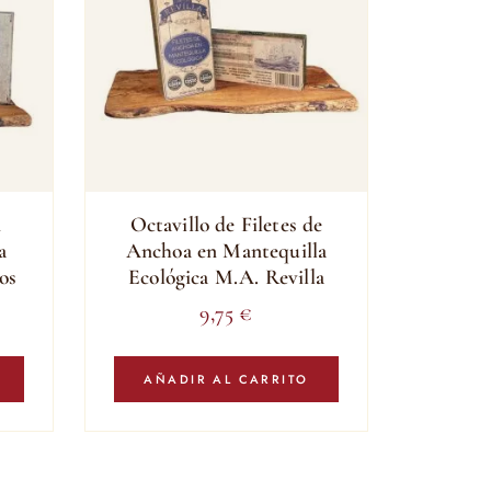
n
Octavillo de Filetes de
a
Anchoa en Mantequilla
os
Ecológica M.A. Revilla
9,75
€
AÑADIR AL CARRITO