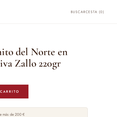
BUSCAR
CESTA (
0
)
ito del Norte en
iva Zallo 220gr
 CARRITO
e más de 200 €