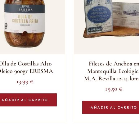
Olla de Costillas Alto
Filetes de Anchoa e
leico 900gr ERESMA
Mantequilla Ecológic
M.A. Revilla 12-14 lom
13,99
€
19,50
€
AÑADIR AL CARRITO
AÑADIR AL CARRITO