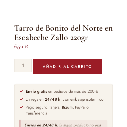
Tarro de Bonito del Norte en
Escabeche Zallo 220gr
6,50
€
Tarro
AÑADIR AL CARRITO
de
Bonito
del
Norte
Envío gratis
en pedidos de más de 200 €
en
Entrega en
24/48 h
, con embalaje isotérmico
Escabeche
Pago seguro: tarjeta,
Bizum
, PayPal o
Zallo
transferencia
220gr
cantidad
Envíos en 24/48 h.
Si algún producto no está