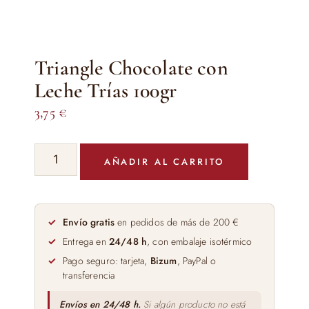
Triangle Chocolate con
Leche Trías 100gr
3,75
€
Triangle
AÑADIR AL CARRITO
Chocolate
con
Leche
Trías
Envío gratis
en pedidos de más de 200 €
100gr
Entrega en
24/48 h
, con embalaje isotérmico
cantidad
Pago seguro: tarjeta,
Bizum
, PayPal o
transferencia
Envíos en 24/48 h.
Si algún producto no está