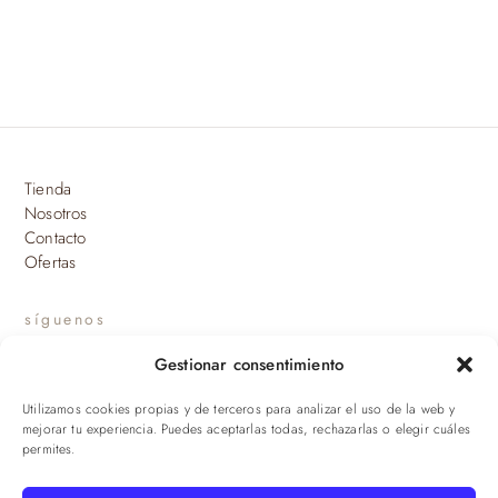
Tienda
Nosotros
Contacto
Ofertas
síguenos
Gestionar consentimiento
INSTAGRAM
Utilizamos cookies propias y de terceros para analizar el uso de la web y
suscríbete a nuestras novedades
mejorar tu experiencia. Puedes aceptarlas todas, rechazarlas o elegir cuáles
permites.
ENVIAR