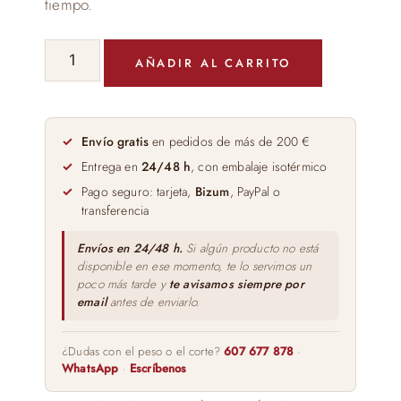
tiempo.
Ventresca
AÑADIR AL CARRITO
de
Bonito
del
Norte
Envío gratis
en pedidos de más de 200 €
en
Entrega en
24/48 h
, con embalaje isotérmico
Aceite
Pago seguro: tarjeta,
Bizum
, PayPal o
de
transferencia
Oliva
120ml
Envíos en 24/48 h.
Si algún producto no está
disponible en ese momento, te lo servimos un
cantidad
poco más tarde y
te avisamos siempre por
email
antes de enviarlo.
¿Dudas con el peso o el corte?
607 677 878
·
WhatsApp
·
Escríbenos