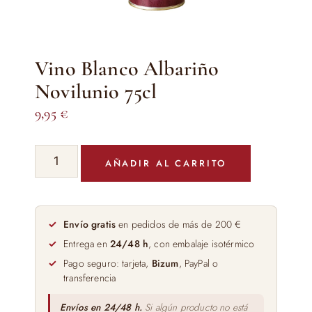
Vino Blanco Albariño
Novilunio 75cl
9,95
€
Vino
AÑADIR AL CARRITO
Blanco
Albariño
Novilunio
75cl
Envío gratis
en pedidos de más de 200 €
cantidad
Entrega en
24/48 h
, con embalaje isotérmico
Pago seguro: tarjeta,
Bizum
, PayPal o
transferencia
Envíos en 24/48 h.
Si algún producto no está