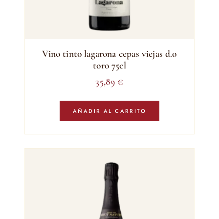
Vino tinto lagarona cepas viejas d.o
toro 75cl
35,89
€
AÑADIR AL CARRITO