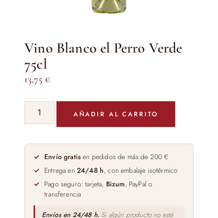
Vino Blanco el Perro Verde
75cl
13,75
€
Vino
AÑADIR AL CARRITO
Blanco
el
Perro
Verde
Envío gratis
en pedidos de más de 200 €
75cl
Entrega en
24/48 h
, con embalaje isotérmico
cantidad
Pago seguro: tarjeta,
Bizum
, PayPal o
transferencia
Envíos en 24/48 h.
Si algún producto no está