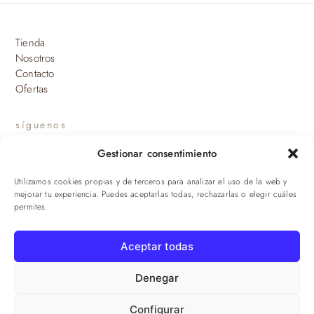
Tienda
Nosotros
Contacto
Ofertas
síguenos
Gestionar consentimiento
INSTAGRAM
Utilizamos cookies propias y de terceros para analizar el uso de la web y
suscríbete a nuestras novedades
mejorar tu experiencia. Puedes aceptarlas todas, rechazarlas o elegir cuáles
permites.
ENVIAR
Aceptar todas
© 2026 Viandas de la Sierra · Damaroca Ibéricos S.L. · B-90471293 ·
Sevilla
Denegar
Configurar