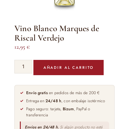
Vino Blanco Marques de
Riscal Verdejo
12,95
€
Vino
AÑADIR AL CARRITO
Blanco
Marques
de
Riscal
Envío gratis
en pedidos de más de 200 €
Verdejo
Entrega en
24/48 h
, con embalaje isotérmico
cantidad
Pago seguro: tarjeta,
Bizum
, PayPal o
transferencia
Envíos en 24/48 h.
Si algún producto no está