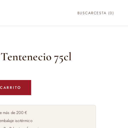
BUSCAR
CESTA (
0
)
Tentenecio 75cl
 CARRITO
e más de 200 €
embalaje isotérmico