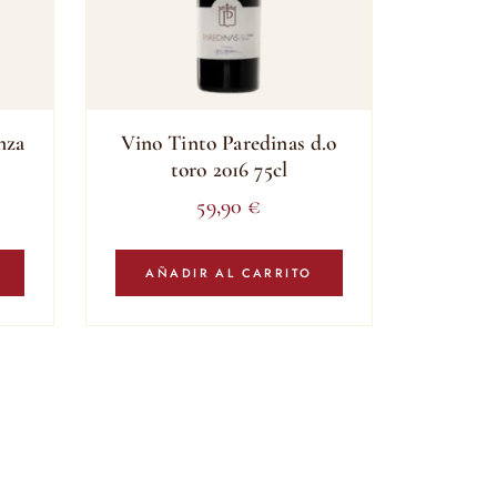
nza
Vino Tinto Paredinas d.o
toro 2016 75cl
59,90
€
AÑADIR AL CARRITO