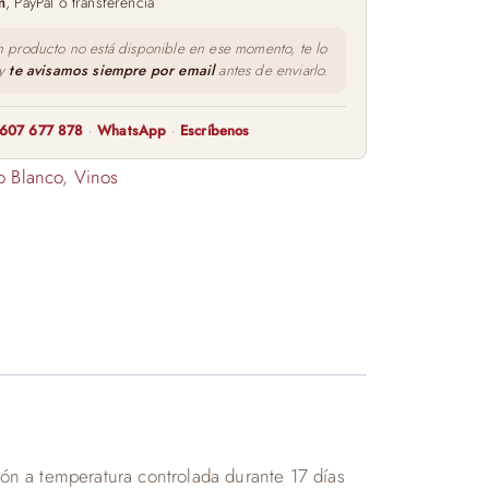
m
, PayPal o transferencia
n producto no está disponible en ese momento, te lo
 y
te avisamos siempre por email
antes de enviarlo.
607 677 878
·
WhatsApp
·
Escríbenos
o Blanco
,
Vinos
n a temperatura controlada durante 17 días