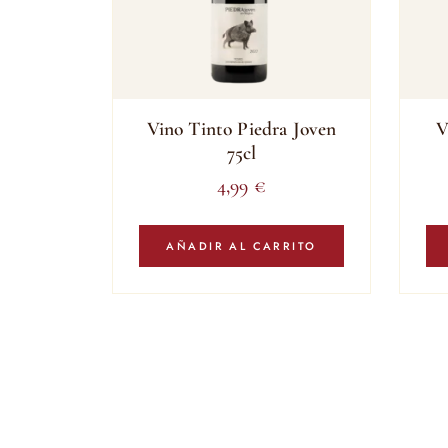
Vino Tinto Piedra Joven
V
75cl
4,99
€
AÑADIR AL CARRITO