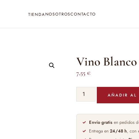
NOSOTROS
CONTACTO
TIENDA
Vino Blanco 
7,55
€
Vino
AÑADIR AL
Blanco
Tentenecio
75cl
cantidad
Envío gratis
en pedidos d
Entrega en
24/48 h
, con 