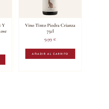
z Y
Vino Tinto Piedra Crianza
Rose
75cl
9,99
€
AÑADIR AL CARRITO