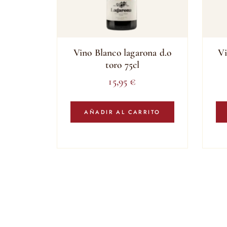
Vino Blanco lagarona d.o
Vi
toro 75cl
15,95
€
AÑADIR AL CARRITO