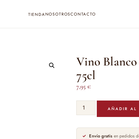
NOSOTROS
CONTACTO
TIENDA
Vino Blanco 
75cl
7,95
€
Vino
AÑADIR AL
Blanco
Verdejo
Finca
Sofia
Envío gratis
en pedidos d