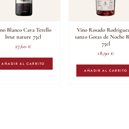
no Blanco Cava Terello
Vino Rosado Rodrigue
brut nature 75cl
sanzo Gotas de Noche 
75cl
27,60
€
18,90
€
AÑADIR AL CARRITO
AÑADIR AL CARRITO