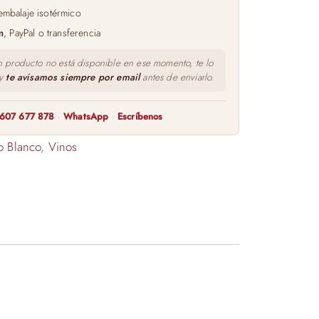
embalaje isotérmico
m
, PayPal o transferencia
n producto no está disponible en ese momento, te lo
 y
te avisamos siempre por email
antes de enviarlo.
607 677 878
·
WhatsApp
·
Escríbenos
o Blanco
,
Vinos