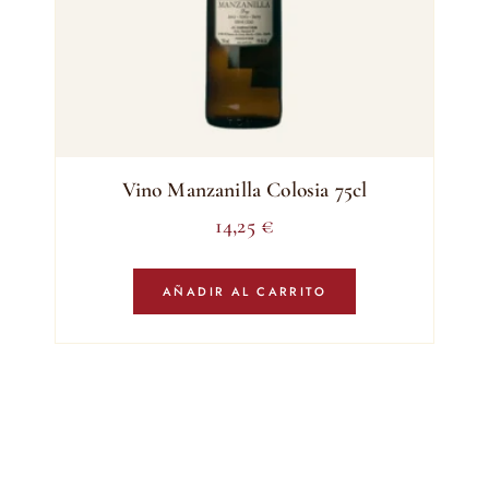
Vino Manzanilla Colosia 75cl
14,25
€
AÑADIR AL CARRITO