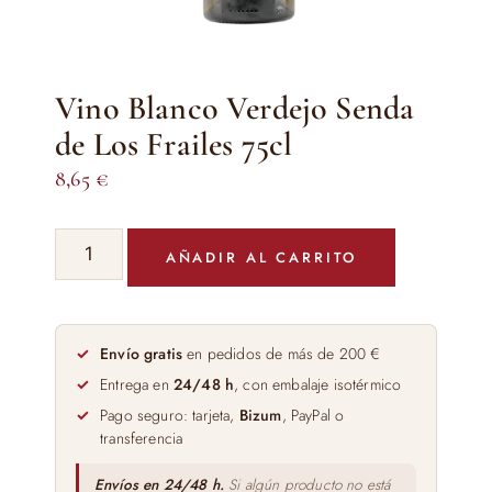
Vino Blanco Verdejo Senda
de Los Frailes 75cl
8,65
€
Vino
AÑADIR AL CARRITO
Blanco
Verdejo
Senda
de
Envío gratis
en pedidos de más de 200 €
Los
Entrega en
24/48 h
, con embalaje isotérmico
Frailes
Pago seguro: tarjeta,
Bizum
, PayPal o
75cl
transferencia
cantidad
Envíos en 24/48 h.
Si algún producto no está