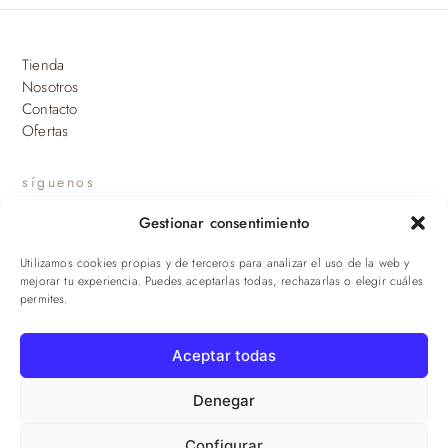
Tienda
Nosotros
Contacto
Ofertas
síguenos
Gestionar consentimiento
INSTAGRAM
Utilizamos cookies propias y de terceros para analizar el uso de la web y
suscríbete a nuestras novedades
mejorar tu experiencia. Puedes aceptarlas todas, rechazarlas o elegir cuáles
permites.
ENVIAR
Aceptar todas
© 2026 Viandas de la Sierra · Damaroca Ibéricos S.L. · B-90471293 ·
Sevilla
Denegar
Configurar