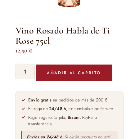
Vino Rosado Habla de Ti
Rose 75cl
12,50
€
Vino
AÑADIR AL CARRITO
Rosado
Habla
de
Ti
Envío gratis
en pedidos de más de 200 €
Rose
Entrega en
24/48 h
, con embalaje isotérmico
75cl
Pago seguro: tarjeta,
Bizum
, PayPal o
cantidad
transferencia
Envíos en 24/48 h.
Si algún producto no está