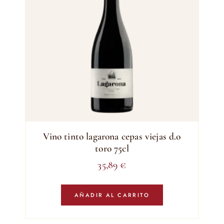
Vino tinto lagarona cepas viejas d.o
toro 75cl
35,89
€
AÑADIR AL CARRITO