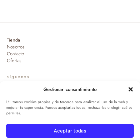
Tienda
Nosotros
Contacto
Ofertas
síguenos
Gestionar consentimiento
INSTAGRAM
Utilizamos cookies propias y de terceros para analizar el uso de la web y
suscríbete a nuestras novedades
mejorar tu experiencia. Puedes aceptarlas todas, rechazarlas o elegir cuáles
permites.
ENVIAR
Aceptar todas
© 2026 Viandas de la Sierra · Damaroca Ibéricos S.L. · B-90471293 ·