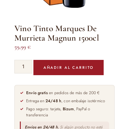
Vino Tinto Marques De
Murrieta Magnun 1500cl
59,99
€
Vino
AÑADIR AL CARRITO
Tinto
Marques
De
Murrieta
Envío gratis
en pedidos de más de 200 €
Magnun
Entrega en
24/48 h
, con embalaje isotérmico
1500cl
Pago seguro: tarjeta,
Bizum
, PayPal o
cantidad
transferencia
Envíos en 24/48 h.
Si algún producto no está