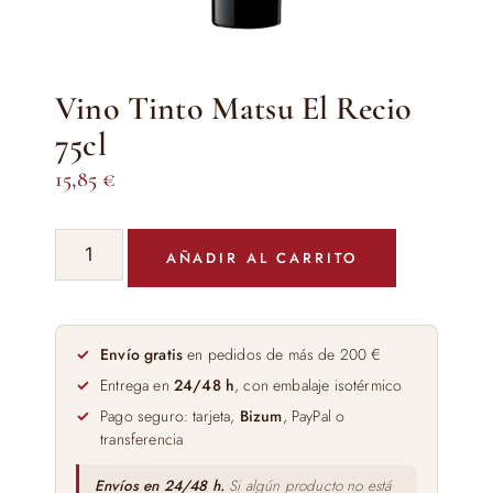
Vino Tinto Matsu El Recio
75cl
15,85
€
Vino
AÑADIR AL CARRITO
Tinto
Matsu
El
Recio
Envío gratis
en pedidos de más de 200 €
75cl
Entrega en
24/48 h
, con embalaje isotérmico
cantidad
Pago seguro: tarjeta,
Bizum
, PayPal o
transferencia
Envíos en 24/48 h.
Si algún producto no está