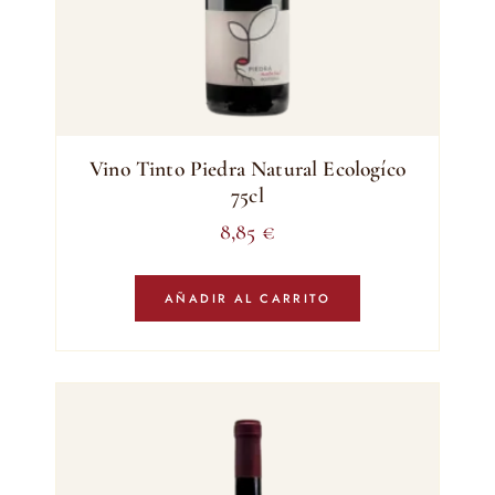
Vino Tinto Piedra Natural Ecologíco
75cl
8,85
€
AÑADIR AL CARRITO