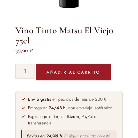
Vino Tinto Matsu El Viejo
75cl
39,90
€
Vino
AÑADIR AL CARRITO
Tinto
Matsu
El
Viejo
Envío gratis
en pedidos de más de 200 €
75cl
Entrega en
24/48 h
, con embalaje isotérmico
cantidad
Pago seguro: tarjeta,
Bizum
, PayPal o
transferencia
Envíos en 24/48 h.
Si algún producto no está