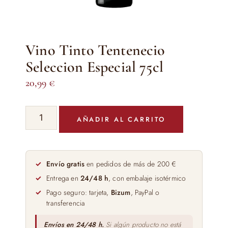
Vino Tinto Tentenecio
Seleccion Especial 75cl
20,99
€
Vino
AÑADIR AL CARRITO
Tinto
Tentenecio
Seleccion
Especial
Envío gratis
en pedidos de más de 200 €
75cl
Entrega en
24/48 h
, con embalaje isotérmico
cantidad
Pago seguro: tarjeta,
Bizum
, PayPal o
transferencia
Envíos en 24/48 h.
Si algún producto no está