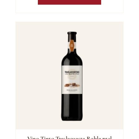
Vino Tinto Traslacuesta Roble 75cl