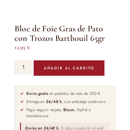
Bloc de Foie Gras de Pato
con Trozos Barthouil 65gr
12,95
€
Bloc
AÑADIR AL CARRITO
de
Foie
Gras
de
Envío gratis
en pedidos de más de 200 €
Pato
Entrega en
24/48 h
, con embalaje isotérmico
con
Pago seguro: tarjeta,
Bizum
, PayPal o
Trozos
transferencia
Barthouil
65gr
Envíos en 24/48 h.
Si algún producto no está