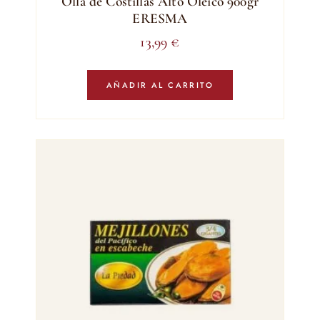
Olla de Costillas Alto Oleico 900gr
ERESMA
13,99
€
AÑADIR AL CARRITO