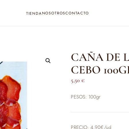
NOSOTROS
CONTACTO
TIENDA
CAÑA DE 
CEBO 100G
5,50
€
PESOS: 100gr
PRECIO: 4,90€/ud