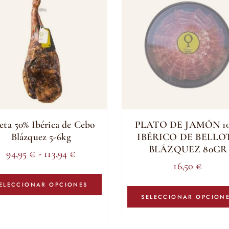
eta 50% Ibérica de Cebo
PLATO DE JAMÓN 1
Blázquez 5-6kg
IBÉRICO DE BELLO
BLÁZQUEZ 80GR
Rango
94,95
€
-
113,94
€
16,50
€
de
Este
precios:
producto
ELECCIONAR OPCIONES
tiene
SELECCIONAR OPCION
desde
múltiples
94,95 €
variantes.