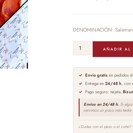
DENOMINACIÓN: Salaman
CAÑA
AÑADIR AL
DE
LOMO
IBÉRICA
DE
Envío gratis
en pedidos d
CEBO
Entrega en
24/48 h
, con 
100GR
Pago seguro: tarjeta,
Bizu
cantidad
Envíos en 24/48 h.
Si algú
servimos un poco más tarde
¿Dudas con el peso o el corte?